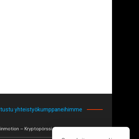
tustu yhteistyökumppaneihimme
inmotion – Kryptopörssi