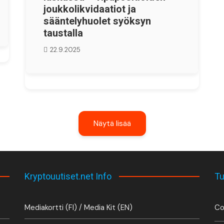
joukkolikvidaatiot ja
sääntelyhuolet syöksyn
taustalla
22.9.2025
Näytä lisää
Kryptouutiset.net Info
Tu
Mediakortti (FI) / Media Kit (EN)
Co