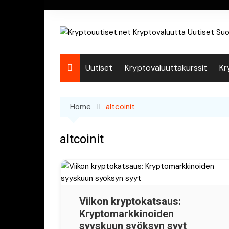
Skip
to
content
Uutiset
Kryptovaluuttakurssit
Kr
Home
altcoinit
altcoinit
Viikon kryptokatsaus:
Kryptomarkkinoiden
syyskuun syöksyn syyt