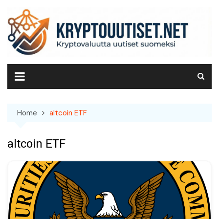
Skip
to
content
Home
altcoin ETF
altcoin ETF