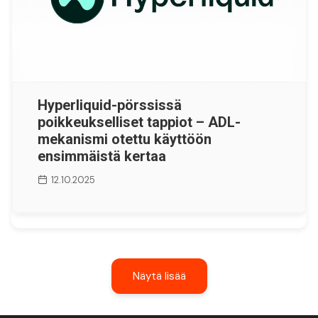
Hyperliquid-pörssissä
poikkeukselliset tappiot – ADL-
mekanismi otettu käyttöön
ensimmäistä kertaa
12.10.2025
Näytä lisää