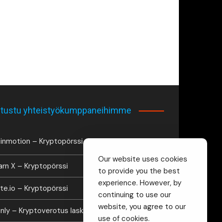
tustu yhteistyökumppaneihimme
inmotion – Kryptopörssi
Our website uses cookies
arn X – Kryptopörssi
to provide you the best
experience. However, by
te.io – Kryptopörssi
continuing to use our
website, you agree to our
inly – Kryptoverotus laskuri
use of cookies.