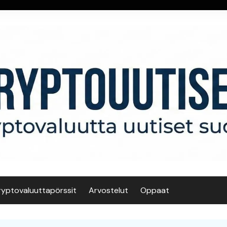
ryptovaluuttapörssit
Arvostelut
Oppaat