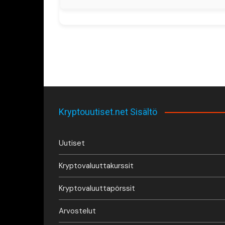
Kryptouutiset.net Sisältö
Uutiset
Kryptovaluuttakurssit
Kryptovaluuttapörssit
Arvostelut