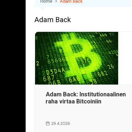
Home
Adam Back
Adam Back
Adam Back: Institutionaalinen
raha virtaa Bitcoiniin
29.4.2026