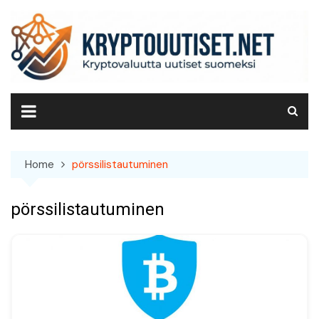
Skip
to
content
Home
pörssilistautuminen
pörssilistautuminen