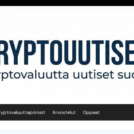
ryptovaluuttapörssit
Arvostelut
Oppaat