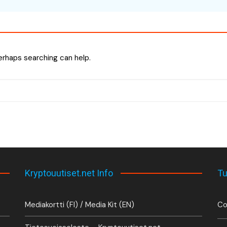
Perhaps searching can help.
Kryptouutiset.net Info
Tu
Mediakortti (FI) / Media Kit (EN)
Co