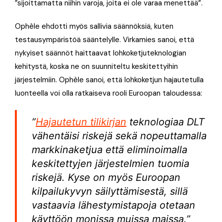
”sijoittamatta niihin varoja, joita ei ole varaa menettää”.
Ophèle ehdotti myös sallivia säännöksiä, kuten
testausympäristöä sääntelylle. Virkamies sanoi, että
nykyiset säännöt haittaavat lohkoketjuteknologian
kehitystä, koska ne on suunniteltu keskitettyihin
järjestelmiin. Ophèle sanoi, että lohkoketjun hajautetulla
luonteella voi olla ratkaiseva rooli Euroopan taloudessa:
”
Hajautetun tilikirjan
teknologiaa DLT
vähentäisi riskejä sekä nopeuttamalla
markkinaketjua että eliminoimalla
keskitettyjen järjestelmien tuomia
riskejä. Kyse on myös Euroopan
kilpailukyvyn säilyttämisestä, sillä
vastaavia lähestymistapoja otetaan
käyttöön monissa muissa maissa.”