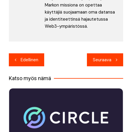
Markon missiona on opettaa
käyttäjiä suojaamaan oma datansa
ja identiteettinsä hajautetussa
Web3-ympäristössä.
Artikkelien
Edellinen
Seuraava
selaus
Katso myös nämä