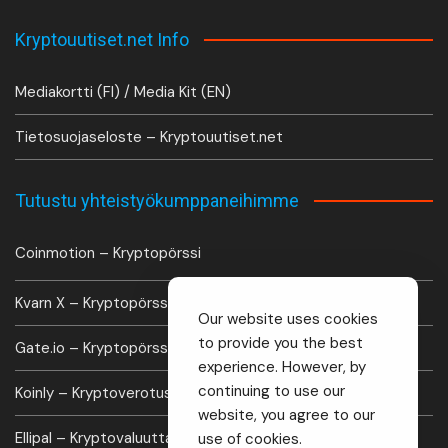
Kryptouutiset.net Info
Mediakortti (FI) / Media Kit (EN)
Tietosuojaseloste – Kryptouutiset.net
Tutustu yhteistyökumppaneihimme
Coinmotion – Kryptopörssi
Kvarn X – Kryptopörssi
Our website uses cookies
to provide you the best
Gate.io – Kryptopörssi
experience. However, by
continuing to use our
Koinly – Kryptoverotus laskuri
website, you agree to our
Ellipal – Kryptovaluutta lompakko
use of cookies.