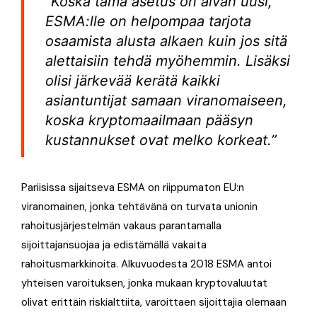
”Koska tämä asetus on aivan uusi,
ESMA:lle on helpompaa tarjota
osaamista alusta alkaen kuin jos sitä
alettaisiin tehdä myöhemmin. Lisäksi
olisi järkevää kerätä kaikki
asiantuntijat samaan viranomaiseen,
koska kryptomaailmaan pääsyn
kustannukset ovat melko korkeat.”
Pariisissa sijaitseva ESMA on riippumaton EU:n
viranomainen, jonka tehtävänä on turvata unionin
rahoitusjärjestelmän vakaus parantamalla
sijoittajansuojaa ja edistämällä vakaita
rahoitusmarkkinoita. Alkuvuodesta 2018 ESMA antoi
yhteisen varoituksen, jonka mukaan kryptovaluutat
olivat erittäin riskialttiita, varoittaen sijoittajia olemaan