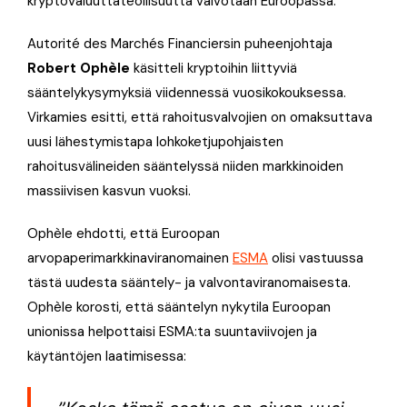
kryptovaluuttateollisuutta valvotaan Euroopassa.
Autorité des Marchés Financiersin puheenjohtaja
Robert Ophèle
käsitteli kryptoihin liittyviä
sääntelykysymyksiä viidennessä vuosikokouksessa.
Virkamies esitti, että rahoitusvalvojien on omaksuttava
uusi lähestymistapa lohkoketjupohjaisten
rahoitusvälineiden sääntelyssä niiden markkinoiden
massiivisen kasvun vuoksi.
Ophèle ehdotti, että Euroopan
arvopaperimarkkinaviranomainen
ESMA
olisi vastuussa
tästä uudesta sääntely- ja valvontaviranomaisesta.
Ophèle korosti, että sääntelyn nykytila Euroopan
unionissa helpottaisi ESMA:ta suuntaviivojen ja
käytäntöjen laatimisessa: