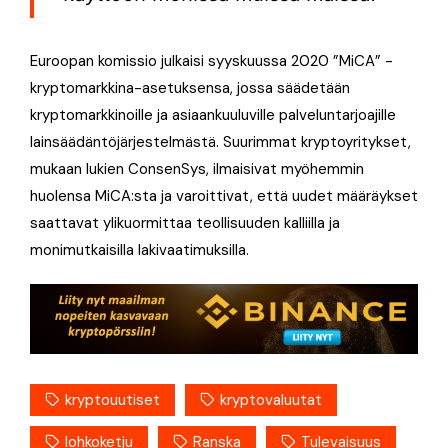
Euroopan komissio julkaisi syyskuussa 2020 ”MiCA” -
kryptomarkkina-asetuksensa, jossa säädetään
kryptomarkkinoille ja asiaankuuluville palveluntarjoajille
lainsäädäntöjärjestelmästä. Suurimmat kryptoyritykset,
mukaan lukien ConsenSys, ilmaisivat myöhemmin
huolensa MiCA:sta ja varoittivat, että uudet määräykset
saattavat ylikuormittaa teollisuuden kalliilla ja
monimutkaisilla lakivaatimuksilla.
kryptouutiset
kryptovaluutat
lohkoketju
Ranska
Tulevaisuus